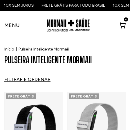
10X SEM JUROS
FRETE GRÁTIS PARA TODO BRASIL
10X SEM 
0
MENU
Início
|
Pulseira Inteligente Mormaii
PULSEIRA INTELIGENTE MORMAII
FILTRAR E ORDENAR
FRETE GRÁTIS
FRETE GRÁTIS
1
/
5
1
/
5