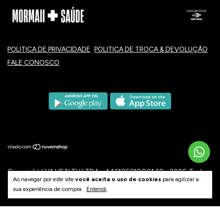
POLITICA DE PRIVACIDADE
POLITICA DE TROCA & DEVOLUÇÃO
FALE CONOSCO
Copyright LVA HEALTH LTDA - 44619561000149 - 2026. Todos
Ao navegar por este site
você aceita o uso de cookies
para agilizar a
os direitos reservados.
sua experiência de compra.
Entendi