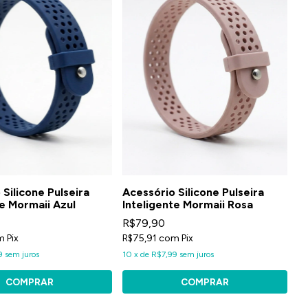
Silicone Pulseira
Acessório Silicone Pulseira
te Mormaii Azul
Inteligente Mormaii Rosa
R$79,90
m
Pix
R$75,91
com
Pix
9
sem juros
10
x
de
R$7,99
sem juros